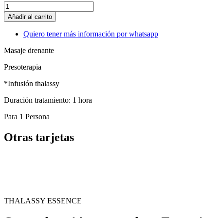
Pack
thalassy
Añadir al carrito
Detox
cantidad
Quiero tener más información por whatsapp
Masaje drenante
Presoterapia
*Infusión thalassy
Duración tratamiento: 1 hora
Para 1 Persona
Otras tarjetas
THALASSY ESSENCE