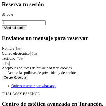
Reserva tu sesión
31,00
€
Relleno
de
Añadir al carrito
gel
cantidad
Envíanos un mensaje para reservar
Nombre
Correo electrónico
Teléfono
Acepto las políticas de privacidad y de cookies
Acepto las políticas de privacidad y de cookies
Quiero Reservar
Quiero reservar por whatsapp
THALASSY ESSENCE
Centro de estética avanzada en Tarancón.